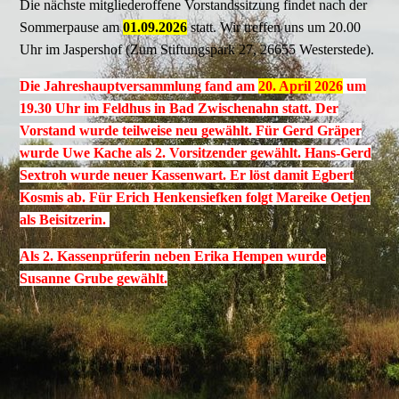
Die nächste mitgliederoffene Vorstandssitzung findet nach der
Sommerpause am
01.09.2026
statt. Wir treffen uns um 20.00
Uhr im Jaspershof (Zum Stiftungspark 27, 26655 Westerstede).
Die Jahreshauptversammlung fand am
20. April 2026
um
19.30 Uhr im Feldhus in Bad Zwischenahn statt. Der
Vorstand wurde teilweise neu gewählt. Für Gerd Gräper
wurde Uwe Kache als 2. Vorsitzender gewählt. Hans-Gerd
Sextroh wurde neuer Kassenwart. Er löst damit Egbert
Kosmis ab. Für Erich Henkensiefken folgt Mareike Oetjen
als Beisitzerin.
Als 2. Kassenprüferin neben Erika Hempen wurde
Susanne Grube gewählt.